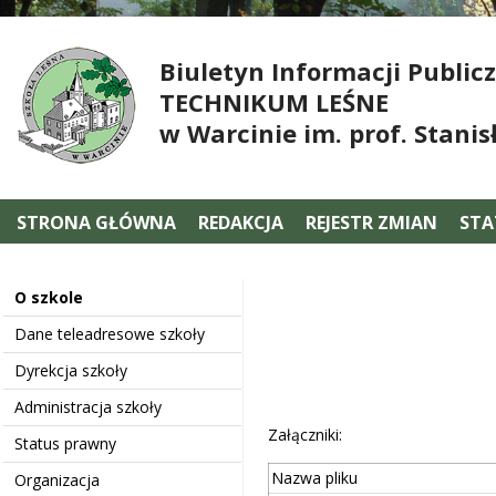
Biuletyn Informacji Public
TECHNIKUM LEŚNE
w Warcinie im. prof. Stani
STRONA GŁÓWNA
REDAKCJA
REJESTR ZMIAN
STA
O szkole
Dane teleadresowe szkoły
Dyrekcja szkoły
Administracja szkoły
Załączniki:
Status prawny
Nazwa pliku
Organizacja